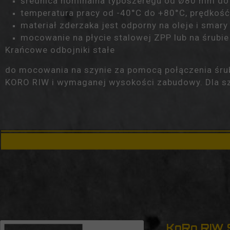
średnica nominalna typoszeregu od Ø80 mm d
temperatura pracy od
-40°C do +80°C
, prędkoś
materiał zderzaka jest odporny na oleje i smary
mocowanie na płycie stalowej
ZPP
lub na śrubi
Krańcowe odbojniki stałe
do mocowania na szynie za pomocą połączenia śru
KORO RIW i wymaganej wysokości zabudowy. Dla szy
KoRo RIW Sp