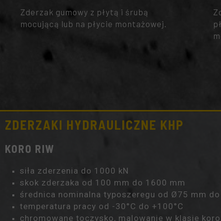
Zderzak gumowy z płytą i śrubą
Z
mocującą lub na płycie montażowej.
p
m
ZDERZAKI HYDRAULICZNE KHP
KORO RIW
siła zderzenia do
1000 kN
skok zderzaka od 100 mm do 1600 mm
średnica nominalna typoszeregu od Ø75 mm d
temperatura pracy od
-30°C do +100°C
chromowane toczysko
, malowanie w klasie kor