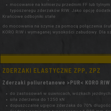
mocowanie na kołnierzu przednim
FF
lub tylny
typoszeregu zderzaków RIW. Jako opcję dodat
Krańcowe odbojniki stałe
do mocowania na szynie za pomocą połączenia śru
KORO RIW i wymaganej wysokości zabudowy. Dla szy
ZDERZAKI ELASTYCZNE ZPP, ZPZ
Zderzaki poliuretanowe >PUR< KORO RIW
do zastosowań w
suwnicach
, wózkach jezdnych 
siła zderzenia do
1250 kN
dopuszczalne ugięcie zderzaka do 70% długośc